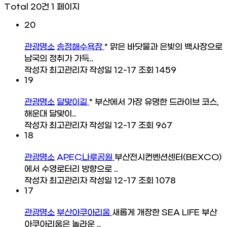
Total 20건
1 페이지
20
관광명소
송정해수욕장
* 맑은 바닷물과 은빛의 백사장으로
남국의 정취가 가득..
작성자
최고관리자
작성일
12-17
조회
1459
19
관광명소
달맞이길
* 부산에서 가장 유명한 드라이브 코스,
해운대 달맞이..
작성자
최고관리자
작성일
12-17
조회
967
18
관광명소
APEC나루공원
부산전시컨벤션센터(BEXCO)
에서 수영로터리 방향으로 ..
작성자
최고관리자
작성일
12-17
조회
1078
17
관광명소
부산아쿠아리움
새롭게 개장한 SEA LIFE 부산
아쿠아리움은 놀라운 ..