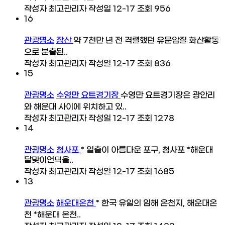
작성자
최고관리자
작성일
12-17
조회
956
16
관광명소
장산
약 7천만 년 전 격렬했던 유문암질 화산활동
으로 분출된..
작성자
최고관리자
작성일
12-17
조회
836
15
관광명소
수영만 요트경기장
수영만 요트경기장은 광안리
와 해운대 사이에 위치하고 있..
작성자
최고관리자
작성일
12-17
조회
1278
14
관광명소
청사포
* 일출이 아름다운 포구, 청사포 *해운대
달맞이언덕을..
작성자
최고관리자
작성일
12-17
조회
1685
13
관광명소
해운대온천
* 한국 유일의 임해 온천지, 해운대온
천 *해운대 온천..