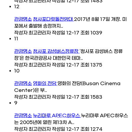
작성자
최고관리자
작성일
12-17
조회
1483
12
관광명소
청사포다릿돌전망대
2017년 8월 17일 개장. 미
포에서 출발해 송정까지..
작성자
최고관리자
작성일
12-17
조회
1039
11
관광명소
청사포 감성버스정류장
‘청사포 감성버스 정류
장’은 한국관광공사 대한민국 테마..
작성자
최고관리자
작성일
12-17
조회
1375
10
관광명소
영화의 전당
영화의 전당(Busan Cinema
Center)은 부..
작성자
최고관리자
작성일
12-17
조회
1583
9
관광명소
누리마루 APEC하우스
누리마루 APEC하우스
는 2005년에 열린 제13차 A..
작성자
최고관리자
작성일
12-17
조회
1274