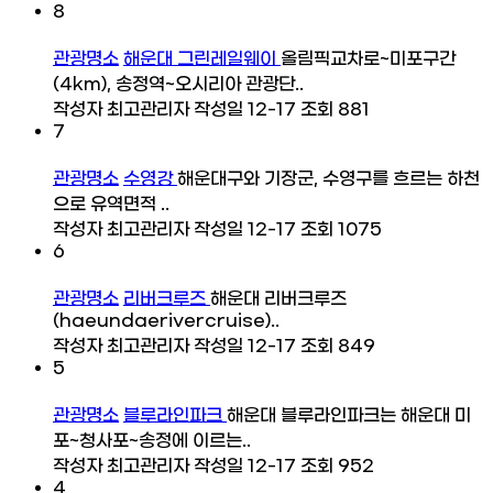
8
관광명소
해운대 그린레일웨이
올림픽교차로~미포구간
(4km), 송정역~오시리아 관광단..
작성자
최고관리자
작성일
12-17
조회
881
7
관광명소
수영강
해운대구와 기장군, 수영구를 흐르는 하천
으로 유역면적 ..
작성자
최고관리자
작성일
12-17
조회
1075
6
관광명소
리버크루즈
해운대 리버크루즈
(haeundaerivercruise)..
작성자
최고관리자
작성일
12-17
조회
849
5
관광명소
블루라인파크
해운대 블루라인파크는 해운대 미
포~청사포~송정에 이르는..
작성자
최고관리자
작성일
12-17
조회
952
4